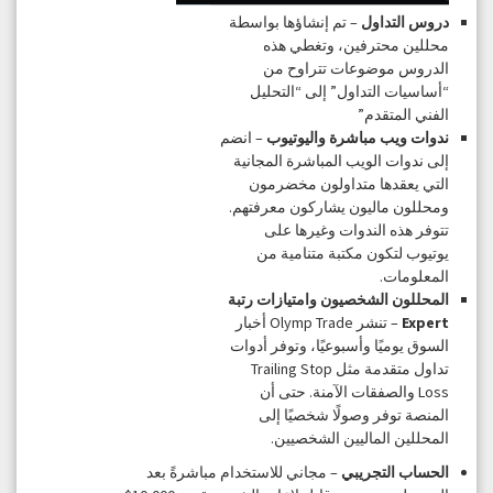
دروس التداول
– تم إنشاؤها بواسطة
محللين محترفين، وتغطي هذه
الدروس موضوعات تتراوح من
“أساسيات التداول” إلى “التحليل
الفني المتقدم”
ندوات ويب مباشرة واليوتيوب
– انضم
إلى ندوات الويب المباشرة المجانية
التي يعقدها متداولون مخضرمون
ومحللون ماليون يشاركون معرفتهم.
تتوفر هذه الندوات وغيرها على
يوتيوب لتكون مكتبة متنامية من
المعلومات.
المحللون الشخصيون وامتيازات رتبة
Expert
– تنشر Olymp Trade أخبار
السوق يوميًا وأسبوعيًا، وتوفر أدوات
تداول متقدمة مثل Trailing Stop
Loss والصفقات الآمنة. حتى أن
المنصة توفر وصولًا شخصيًا إلى
المحللين الماليين الشخصيين.
الحساب التجريبي
– مجاني للاستخدام مباشرةً بعد