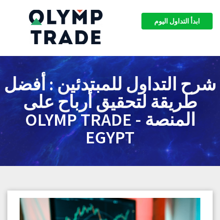
ابدأ التداول اليوم
شرح التداول للمبتدئين : أفضل
طريقة لتحقيق أرباح على
المنصة - OLYMP TRADE
EGYPT