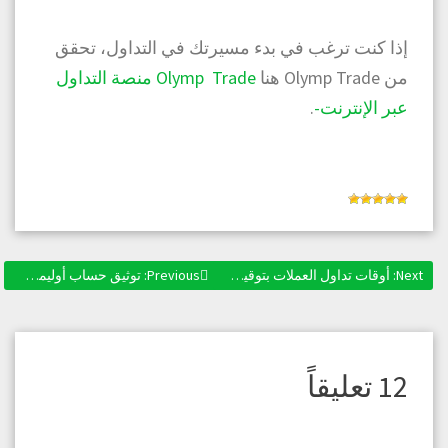
إذا كنت ترغب في بدء مسيرتك في التداول، تحقق
من Olymp Trade هنا
Olymp Trade منصة التداول
عبر الإنترنت-
.
Next:
Next post:
أوقات تداول العملات بتوقيت مصر وما هو أفضل وقت للتداول ؟
Previous:
Previous post:
توثيق حساب أوليمب تريد في مصر: ماذا، ولماذا، وكيف؟
تصفّح
المقالات
12 تعليقاً