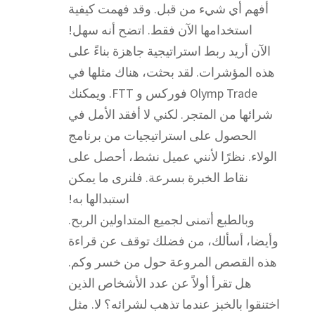
أفهم أي شيء من قبل. وقد فهمت كيفية
استخدامها الآن فقط. اتضح أنه سهل!
الآن أريد ربط استراتيجية جاهزة بناءً على
هذه المؤشرات. لقد بحثت، هناك مثلها في
Olymp Trade فوركس و FTT. ويمكنك
شرائها من المتجر. لكني لا أفقد الأمل في
الحصول على استراتيجيات من برنامج
الولاء. نظرًا لأنني عميل نشط، أحصل على
نقاط الخبرة بسرعة. فلنرى ما يمكن
استبدالها به!
وبالطبع أتمنى لجميع المتداولين الربح.
وأيضا، أسألك، من فضلك توقف عن قراءة
هذه القصص المروعة حول من خسر وكم.
هل تقرأ أولاً عن عدد الأشخاص الذين
اختنقوا بالخبز عندما تذهب لشرائه؟ لا. مثل