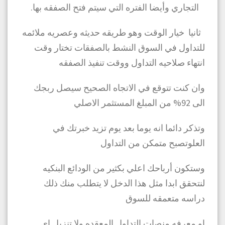
التجاري وأيضا الفتره التي سيتم فتح الصفقه بها.
ثانيا خيار الوقت وهو طريقه حديثه وعصريه ملائمه
للتداول في السوق النشط بالصفقات تختار وقت
انتهاء صلاحيه التداول ووقت تنفيذ الصفقه
وان كنت تتوقع في الاتجاه الصحيح سيصل ربجك
الى 92% من المبلغ المستثمر الاصلي
وتذكر دائما انه يوما بعد يوم تزيد خبرتك في
العلوتصبح متمكن من التداول
وستكون أرباحك اعلي بكثير من الودائع البنكيه
لنتحقق ابدا مثل هذا الدخل لا يتطلب منك ذلك
دراسه متعمقه للسوق
او معرفه منصات التداول المعقده ولا تنزيل اي