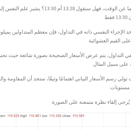
فإذا سألك شخص ما عن الوقت، فهل ستقول 13:28 أم 13:30؟ 
قط
أخذ الإجراء النفسي ذاته في التداول، فإن معظم المتداولين يميل
لى القيم العشوائية
قصة. ففي التداول، يتم عرض الأسعار الصحيحة بصورة شائعة حيث تح
 على سبيل المثال
 وإذا كنت تولي رسم الأسعار البياني اهتمامًا وثيقًا، ستجد أن المقاومة وا
 مستويات
 يُرجى إلقاء نظرة متمعنة على الصورة