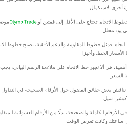
 أخرى. لاستكمال
وط الاتجاه. تحتاج على الأقل إلى قمتين أو
Olymp Trade
موضو
تي يود محلل
تجاه. فمثل خطوط المقاومة والدعم الأفقية، تصبح خطوط الاتج
لأسعار الخط. وأخيرًا
أهمية، هي ألا تجبر خط الاتجاه على ملاءمة الرسم البياني، يجب 
ة السعر
ا نناقش بعض حقائق الفضول حول الأرقام الصحيحة في التداول 
-كبشر- نميل
تفكير في الأرقام الكاملة والصحيحة، بدلًا من الأرقام العشوائية المتفا
ى ساعتك وكانت تعرض الوقت