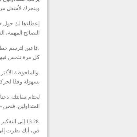
ويتحرك لأسفل مرة
إعطاءها لك حول خط
النصائح المهمة، ال
،قاعين لترسم خط ا
كل مرة تلمس فيها ا
.والملحوظة الأكثر 
بسهولة وفقًا لحرك
لختام مقالتك، دعن
المتداولين. فنحن 
.13.28 إلى ال
في، أنك نظرت إل