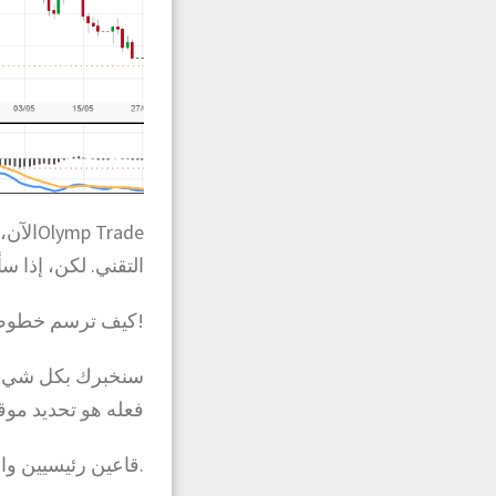
 Trade
التقني. لكن، إذا 
!كيف ترسم خطوط ا
سنخبرك بكل شيء ت
فعله هو تحديد موق
.قاعين رئيسيين وا