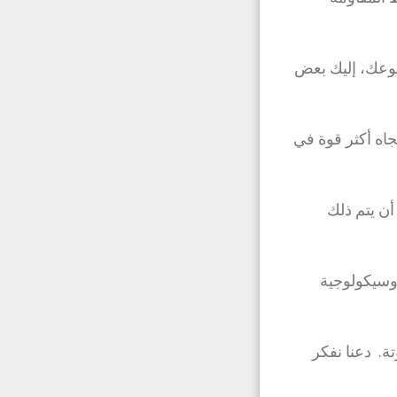
عك، إليك بعض
اه أكثر قوة في
أن يتم ذلك
وسيكولوجية
وتة. دعنا نفكر