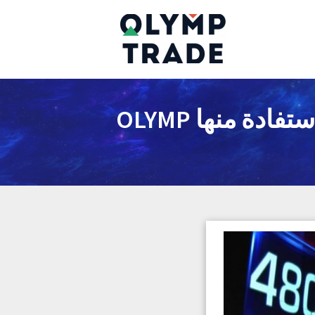
OLYMP TRADE الخطوط ما هي و كيفية دراستها و الاستفادة منها OLYMP