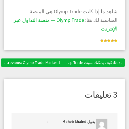
شاهد ما إذا كانت Olymp Trade هي المنصة
المناسبة لك هنا:
Olymp Trade — منصة التداول عبر
الإنترنت
Next:
Next post:
كيف يمكنك تثبيت Olymp Trade على جهاز الكمبيوتر الخاص بك؟
Olymp Trade Market ولماذا تحتاجه
Previous:
Previous post:
تصفّح
المقالات
3 تعليقات
يقول
:
Moheb khaled