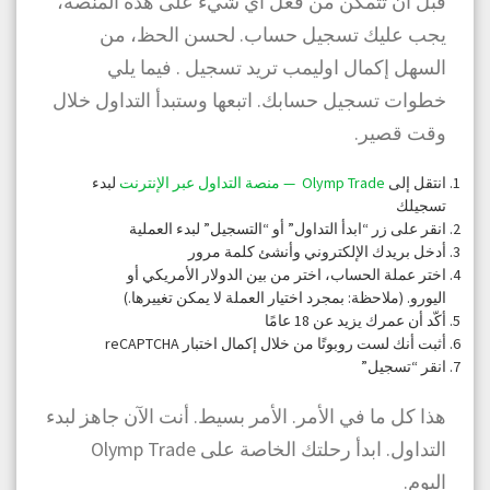
قبل أن تتمكن من فعل أي شيء على هذه المنصة،
يجب عليك تسجيل حساب. لحسن الحظ، من
السهل إكمال اوليمب تريد تسجيل . فيما يلي
خطوات تسجيل حسابك. اتبعها وستبدأ التداول خلال
وقت قصير.
انتقل إلى
Olymp Trade — منصة
التداول
عبر الإنترنت
لبدء
تسجيلك
انقر على زر “ابدأ التداول” أو “التسجيل” لبدء العملية
أدخل بريدك الإلكتروني وأنشئ كلمة مرور
اختر عملة الحساب، اختر من بين الدولار الأمريكي أو
اليورو. (ملاحظة: بمجرد اختيار العملة لا يمكن تغييرها.)
أكّد أن عمرك يزيد عن 18 عامًا
أثبت أنك لست روبوتًا من خلال إكمال اختبار reCAPTCHA
انقر “تسجيل”
هذا كل ما في الأمر. الأمر بسيط. أنت الآن جاهز لبدء
التداول. ابدأ رحلتك الخاصة على Olymp Trade
اليوم.