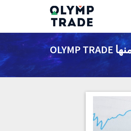
OLYMP TRADE : كيفية استعمال الاخبار و الاستفادة منها OLYMP TRADE