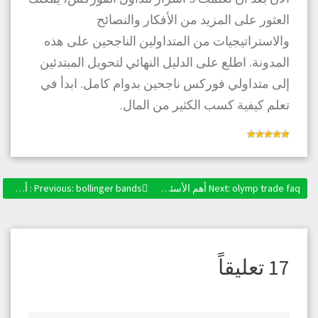
العثور على المزيد من الأفكار والنصائح
والاستراتيجيات من المتداولين الناجحين على هذه
المدونة. اطلع على الدليل النهائي لتحويل المبتدئين
إلى متداولي فوركس ناجحين بدوام كامل. ابدأ في
تعلم كيفية كسب الكثير من المال.
olymp trade faq أهم الأسئلة التي يطرحها المتداولون حول هذه المنصة
Next:
Next post:
bollinger bands : أحد أبرز المؤشرات المتوفرة على منصة Olymp Trade
Previous:
Previous post:
تصفّح
المقالات
17 تعليقاً