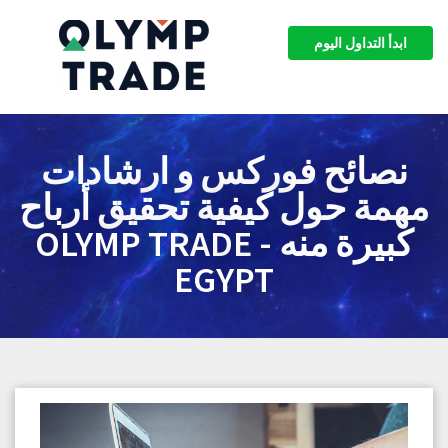
ابدأ التداول اليوم
نصائح فوركس و ارشادات
مهمة حول كيفية تحقيق أرباح
كبيرة منه - OLYMP TRADE
EGYPT