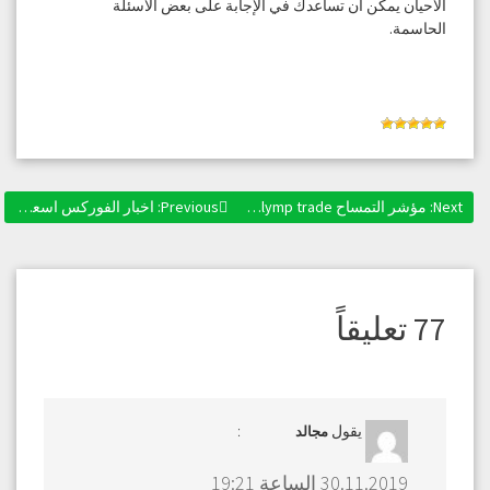
الأحيان يمكن أن تساعدك في الإجابة على بعض الأسئلة
الحاسمة.
Next:
Next post:
مؤشر التمساح alligator olymp trade حيل التداول من Olymp Trade
Previous:
Previous post:
اخبار الفوركس اسعار العملات : سوق الفوركس يركز على تقرير التوظيف الأمريكي بغير القطاع الزراعي
تصفّح
المقالات
77 تعليقاً
يقول
:
مجالد
30.11.2019 الساعة 19:21