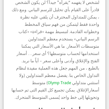
لشخص لا يفهمه “يقرأه” جيداً؟ لن يكون الشخص
قادراً على القيام بأي تحليل للرسم البياني. ومع ذلك
، يمكن للمتداول المحترف أن يلقي عليه نظرة
واحدة فقط ليتمكن من فهم سياق المخطط
وخطواته القادمة. لتبسيط مهمة «قراءة» «كتاب
الرسم البياني» يستخدم معظم المتداولين
متوسطات الأسعار. ما هي الأسعار التي يمكننا
استخدامها لحساب متوسطها؟ أى سعر… أسعار
الفتح والإغلاق وأدنى وأعلى سعر – أياً ما نريد.
بالطبع ، من المهم جعل هذه العملية مفيدة لنظام
التداول الخاص بنا. يفضل معظم المتداولين (ولا
أستثني متداولي
Olymp Trade
) متوسط
أسعارالإغلاق. يمكن تجميع كل القيم التى تم حسابها
وتحويلها إلى خط واحد يُسمى المتوسط المتحرك.